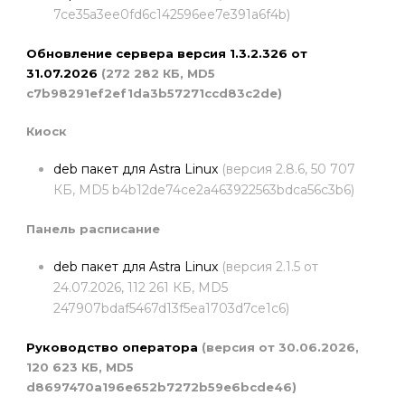
7ce35a3ee0fd6c142596ee7e391a6f4b)
Обновление сервера версия 1.3.2.326 от
31.07.2026
(272 282 КБ, MD5
c7b98291ef2ef1da3b57271ccd83c2de)
Киоск
deb пакет для Astra Linux
(версия 2.8.6, 50 707
КБ, MD5 b4b12de74ce2a463922563bdca56c3b6)
Панель расписание
deb пакет для Astra Linux
(версия 2.1.5 от
24.07.2026, 112 261 КБ, MD5
247907bdaf5467d13f5ea1703d7ce1c6)
Руководство оператора
(версия от 30.06.2026,
120 623 КБ, MD5
d8697470a196e652b7272b59e6bcde46)