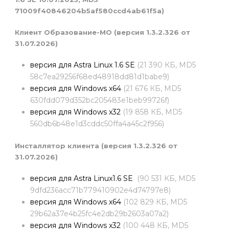
71009f40846204b5af580ccd4ab61f5a)
Клиент Образование-МО
(версия 1.3.2.326 от
31.07.2026)
версия для Astra Linux 1.6 SE
(21 390 КБ, MD5
58c7ea29256f68ed48918dd81d1babe9)
версия для Windows x64
(21 676 КБ, MD5
630fdd079d352bc205483e1beb99726f)
версия для Windows x32
(19 858 КБ, MD5
560db6b48e1d3cddc50ffa4a45c2f956)
Инсталлятор клиента
(версия 1.3.2.326 от
31.07.2026)
версия для Astra Linux
1.6 SE
(90 531 КБ, MD5
9dfd236acc71b779410902e4d74797e8)
версия для Windows x64
(102 829 КБ, MD5
29b62a37e4b25fc4e2db29b2603a07a2)
версия для Windows x32
(100 448 КБ, MD5