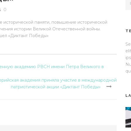
s
0
е исторической памяти, повышение исторической
учения истории Великой Отечественной войны.
T
Se
el
ip
Nu
оенную академию РВСН имени Петра Великого в
qu
ерийская академия приняла участие в международной
патриотической акции «Диктант Победы»
L