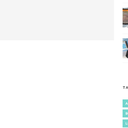
T
A
B
L