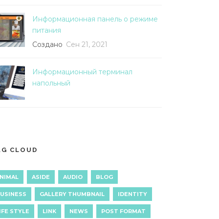
Информационная панель о режиме
питания
Создано
Сен 21, 2021
Информационный терминал
напольный
AG CLOUD
NIMAL
ASIDE
AUDIO
BLOG
USINESS
GALLERY THUMBNAIL
IDENTITY
IFE STYLE
LINK
NEWS
POST FORMAT