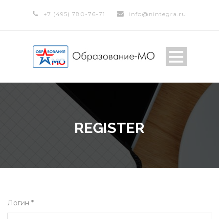
+7 (495) 780-76-71
info@nintegra.ru
REGISTER
Логин *