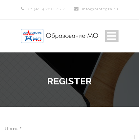
+7 (495) 780-76-71
info@nintegra.ru
REGISTER
Логин *