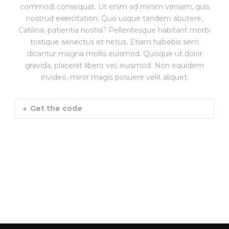
commodi consequat. Ut enim ad minim veniam, quis
nostrud exercitation. Quo usque tandem abutere,
Catilina, patientia nostra? Pellentesque habitant morbi
tristique senectus et netus. Etiam habebis sem
dicantur magna mollis euismod. Quisque ut dolor
gravida, placerat libero vel, euismod. Non equidem
invideo, miror magis posuere velit aliquet.
Get the code