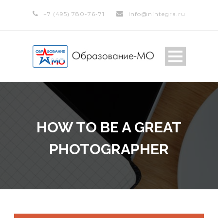
+7 (495) 780-76-71
info@nintegra.ru
HOW TO BE A GREAT
PHOTOGRAPHER