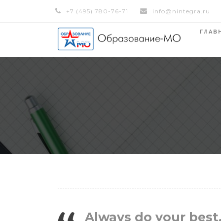
+7 (495) 780-76-71
info@nintegra.ru
ГЛАВ
Always do your best