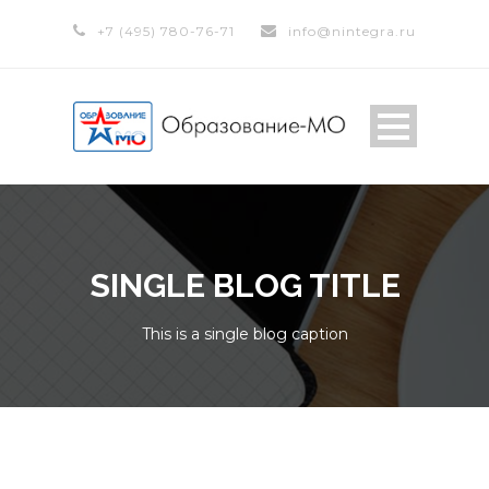
+7 (495) 780-76-71
info@nintegra.ru
SINGLE BLOG TITLE
This is a single blog caption