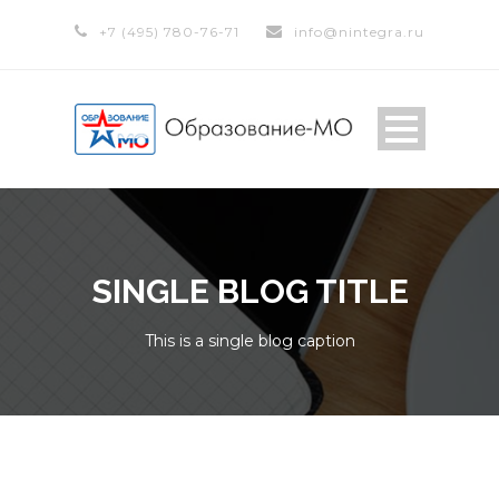
+7 (495) 780-76-71
info@nintegra.ru
SINGLE BLOG TITLE
This is a single blog caption