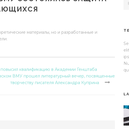
ЧАЮЩИХСЯ
T
оретические материалы, но и разработанные и
ели.
Se
el
ip
Nu
 повысил квалификацию в Академии Генштаба
qu
вском ВМУ прошел литературный вечер, посвященные
творчеству писателя Александра Куприна
L