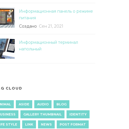
Информационная панель о режиме
питания
Создано
Сен 21, 2021
Информационный терминал
напольный
AG CLOUD
NIMAL
ASIDE
AUDIO
BLOG
USINESS
GALLERY THUMBNAIL
IDENTITY
IFE STYLE
LINK
NEWS
POST FORMAT