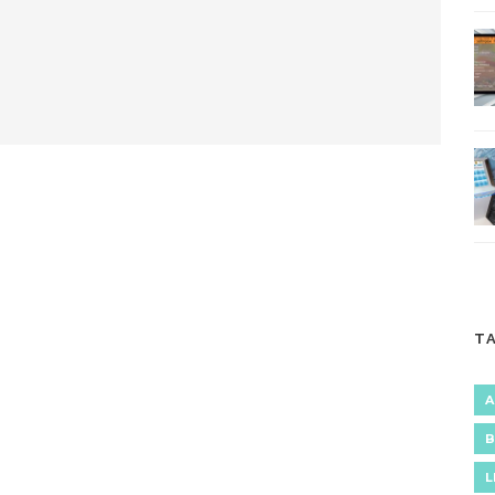
T
A
B
L