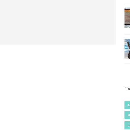
T
A
B
L