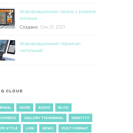
Информационная панель о режиме
питания
Создано
Сен 21, 2021
Информационный терминал
напольный
AG CLOUD
NIMAL
ASIDE
AUDIO
BLOG
USINESS
GALLERY THUMBNAIL
IDENTITY
IFE STYLE
LINK
NEWS
POST FORMAT