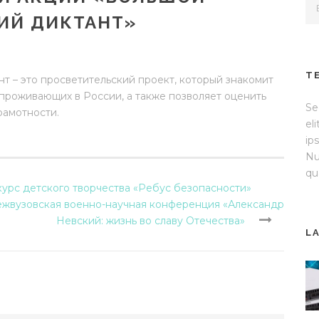
ИЙ ДИКТАНТ»
T
т – это просветительский проект, который знакомит
 проживающих в России, а также позволяет оценить
Se
рамотности.
el
ip
Nu
qu
урс детского творчества «Ребус безопасности»
ежвузовская военно-научная конференция «Александр
Невский: жизнь во славу Отечества»
L