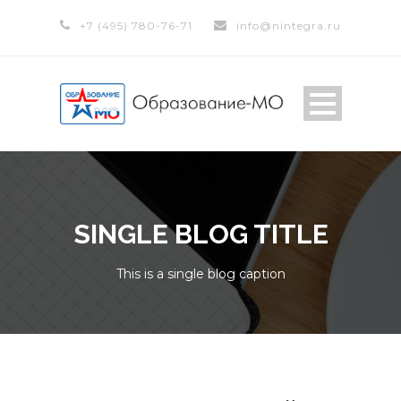
+7 (495) 780-76-71
info@nintegra.ru
SINGLE BLOG TITLE
This is a single blog caption