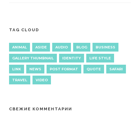
TAG CLOUD
ANIMAL
ASIDE
AUDIO
BLOG
BUSINESS
GALLERY THUMBNAIL
IDENTITY
LIFE STYLE
LINK
NEWS
POST FORMAT
QUOTE
SAFARI
TRAVEL
VIDEO
СВЕЖИЕ КОММЕНТАРИИ