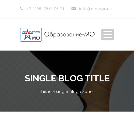
+7 (495) 780-76-71
info@nintegra.ru
SINGLE BLOG TITLE
This is a single blog caption