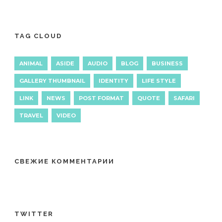
TAG CLOUD
ANIMAL
ASIDE
AUDIO
BLOG
BUSINESS
GALLERY THUMBNAIL
IDENTITY
LIFE STYLE
LINK
NEWS
POST FORMAT
QUOTE
SAFARI
TRAVEL
VIDEO
СВЕЖИЕ КОММЕНТАРИИ
TWITTER