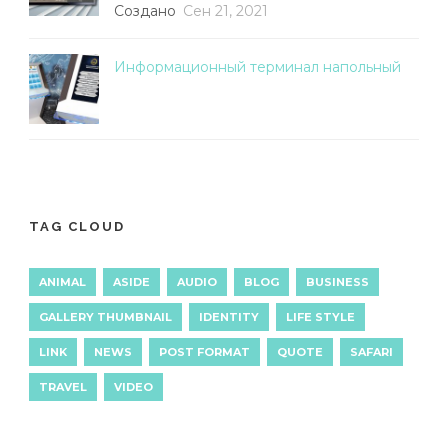
Создано
Сен 21, 2021
Информационный терминал напольный
TAG CLOUD
ANIMAL
ASIDE
AUDIO
BLOG
BUSINESS
GALLERY THUMBNAIL
IDENTITY
LIFE STYLE
LINK
NEWS
POST FORMAT
QUOTE
SAFARI
TRAVEL
VIDEO