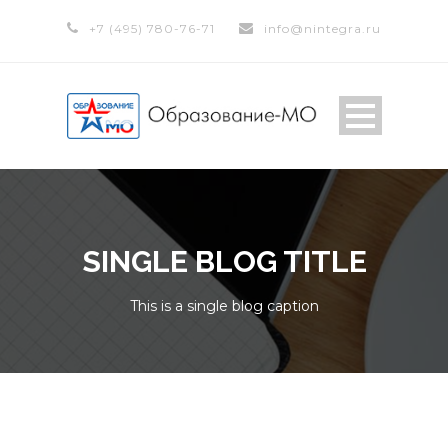
+7 (495) 780-76-71
info@nintegra.ru
SINGLE BLOG TITLE
This is a single blog caption