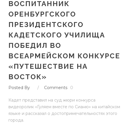
ВОСПИТАННИК
ОРЕНБУРГСКОГО
ПРЕЗИДЕНТСКОГО
КАДЕТСКОГО УЧИЛИЩА
ПОБЕДИЛ ВО
ВСЕАРМЕЙСКОМ КОНКУРСЕ
«ПУТЕШЕСТВИЕ НА
ВОСТОК»
Posted By
/
Comments
0
Кадет представил на суд жюри конкурса
видеоролик «Гуляем вместе по Сианю» на китайском
языке и рассказал о достопримечательностях этого
города.