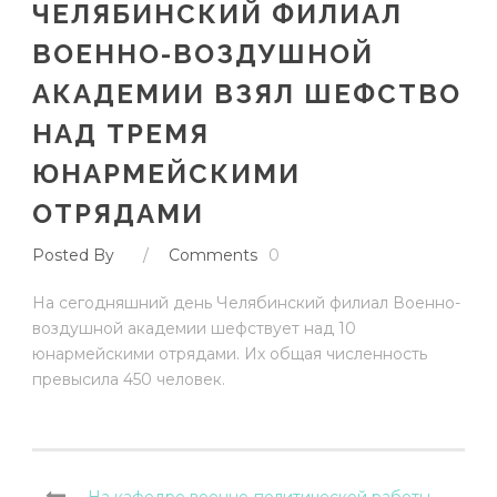
ЧЕЛЯБИНСКИЙ ФИЛИАЛ
ВОЕННО-ВОЗДУШНОЙ
АКАДЕМИИ ВЗЯЛ ШЕФСТВО
НАД ТРЕМЯ
ЮНАРМЕЙСКИМИ
ОТРЯДАМИ
Posted By
/
Comments
0
На сегодняшний день Челябинский филиал Военно-
воздушной академии шефствует над 10
юнармейскими отрядами. Их общая численность
превысила 450 человек.
На кафедре военно-политической работы