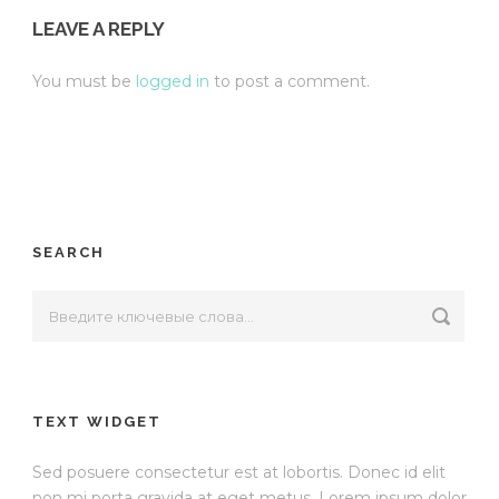
LEAVE A REPLY
You must be
logged in
to post a comment.
SEARCH
TEXT WIDGET
Sed posuere consectetur est at lobortis. Donec id elit
non mi porta gravida at eget metus. Lorem ipsum dolor