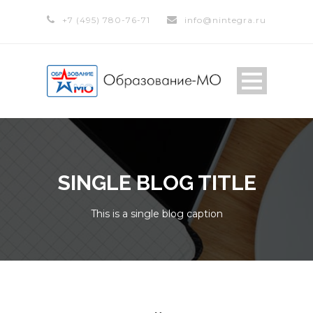
+7 (495) 780-76-71
info@nintegra.ru
SINGLE BLOG TITLE
This is a single blog caption