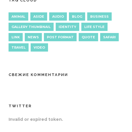
TAG CLOUD
ANIMAL
ASIDE
AUDIO
BLOG
BUSINESS
GALLERY THUMBNAIL
IDENTITY
LIFE STYLE
LINK
NEWS
POST FORMAT
QUOTE
SAFARI
TRAVEL
VIDEO
СВЕЖИЕ КОММЕНТАРИИ
TWITTER
Invalid or expired token.