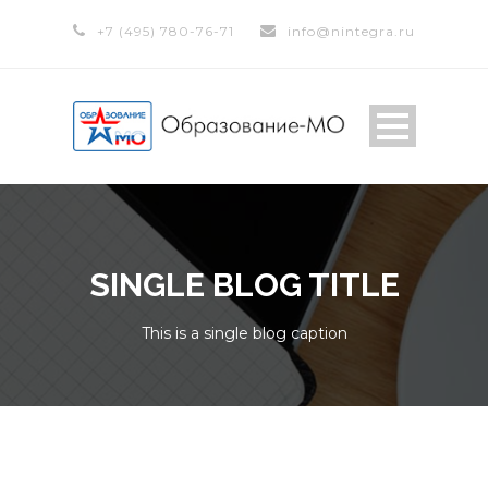
+7 (495) 780-76-71
info@nintegra.ru
SINGLE BLOG TITLE
This is a single blog caption