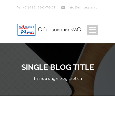
+7 (495) 780-76-71
info@nintegra.ru
SINGLE BLOG TITLE
This is a single blog caption