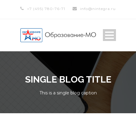
+7 (495) 780-76-71
info@nintegra.ru
SINGLE BLOG TITLE
This is a single blog caption