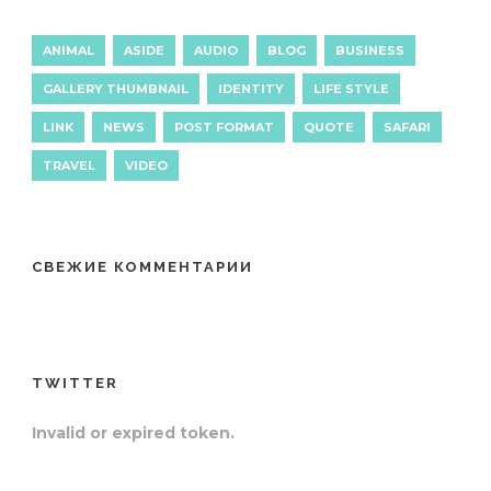
ANIMAL
ASIDE
AUDIO
BLOG
BUSINESS
GALLERY THUMBNAIL
IDENTITY
LIFE STYLE
LINK
NEWS
POST FORMAT
QUOTE
SAFARI
TRAVEL
VIDEO
СВЕЖИЕ КОММЕНТАРИИ
TWITTER
Invalid or expired token.