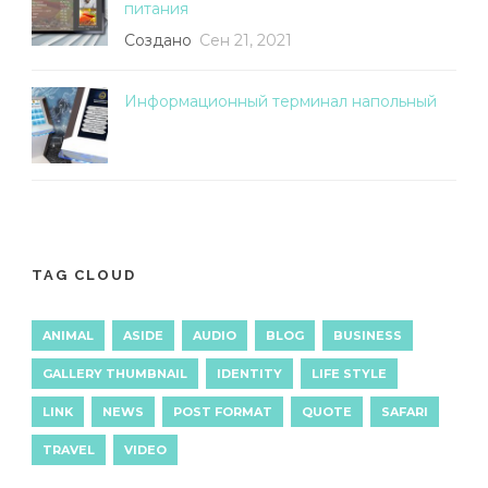
питания
Создано
Сен 21, 2021
Информационный терминал напольный
TAG CLOUD
ANIMAL
ASIDE
AUDIO
BLOG
BUSINESS
GALLERY THUMBNAIL
IDENTITY
LIFE STYLE
LINK
NEWS
POST FORMAT
QUOTE
SAFARI
TRAVEL
VIDEO