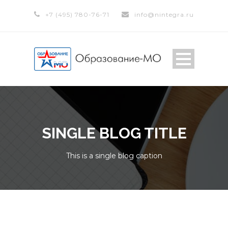
+7 (495) 780-76-71
info@nintegra.ru
SINGLE BLOG TITLE
This is a single blog caption