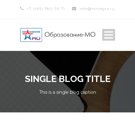
+7 (495) 780-76-71
info@nintegra.ru
SINGLE BLOG TITLE
This is a single blog caption