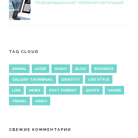
Информационный терминал напольный
TAG CLOUD
ANIMAL
ASIDE
AUDIO
BLOG
BUSINESS
GALLERY THUMBNAIL
IDENTITY
LIFE STYLE
LINK
NEWS
POST FORMAT
QUOTE
SAFARI
TRAVEL
VIDEO
СВЕЖИЕ КОММЕНТАРИИ