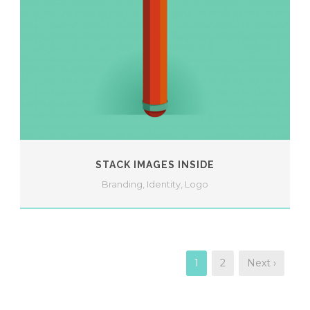
STACK IMAGES INSIDE
Branding
,
Identity
,
Logo
1
2
Next ›