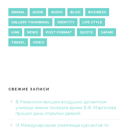
ANIMAL
ASIDE
AUDIO
BLOG
BUSINESS
GALLERY THUMBNAIL
IDENTITY
LIFE STYLE
LINK
NEWS
POST FORMAT
QUOTE
SAFARI
TRAVEL
VIDEO
СВЕЖИЕ ЗАПИСИ
В Рязанском высшем воздушно-десантном
училище имени генерала армии В.Ф. Маргелова
прошел день открытых дверей
IX Международная олимпиада курсантов по